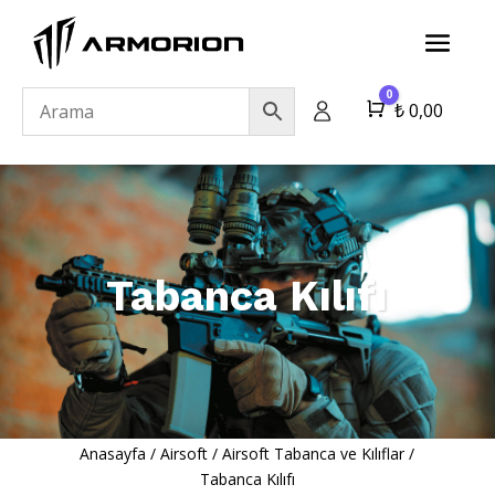
0
Cart
₺
0,00
Tabanca Kılıfı
Anasayfa
/
Airsoft
/
Airsoft Tabanca ve Kılıflar
/
Tabanca Kılıfı