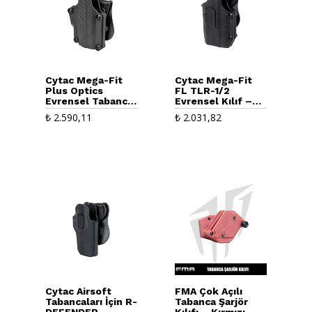
Cytac Mega-Fit
Cytac Mega-Fit
Plus Optics
FL TLR-1/2
Evrensel Tabanca
Evrensel Kılıf –
Kılıfı – Sağ El –
Siyah
₺
2.590,11
₺
2.031,82
Siyah
Cytac Airsoft
FMA Çok Açılı
Tabancaları İçin R-
Tabanca Şarjör
DEFENDER
Kılıfı – Kırmızı