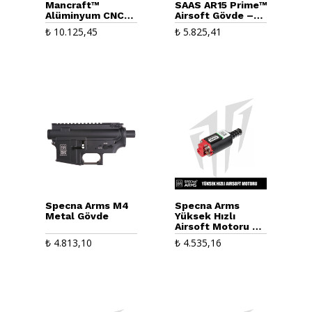
Mancraft™
SAAS AR15 Prime™
Alüminyum CNC
Airsoft Gövde –
V2 Gearbox
Bronz
₺
10.125,45
₺
5.825,41
Specna Arms M4
Specna Arms
Metal Gövde
Yüksek Hızlı
Airsoft Motoru –
Uzun
₺
4.813,10
₺
4.535,16