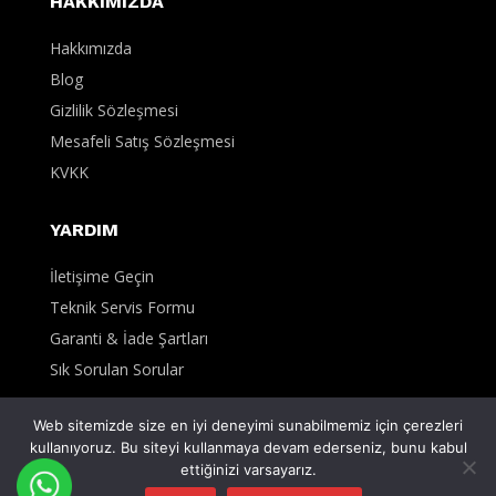
HAKKIMIZDA
Hakkımızda
Blog
Gizlilik Sözleşmesi
Mesafeli Satış Sözleşmesi
KVKK
YARDIM
İletişime Geçin
Teknik Servis Formu
Garanti & İade Şartları
Sık Sorulan Sorular
Web sitemizde size en iyi deneyimi sunabilmemiz için çerezleri
kullanıyoruz. Bu siteyi kullanmaya devam ederseniz, bunu kabul
0
ettiğinizi varsayarız.