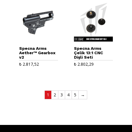
Specna Arms
Specna Arms
Aether™ Gearbox
Çelik 13:1 CNC
v2
Dişli Seti
₺
2.817,52
₺
2.802,29
1
2
3
4
5
→