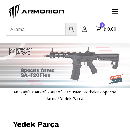
0
Cart
₺
0,00
Anasayfa
/
Airsoft
/
Airsoft Exclusive Markalar
/
Specna
Arms
/
Yedek Parça
Yedek Parça