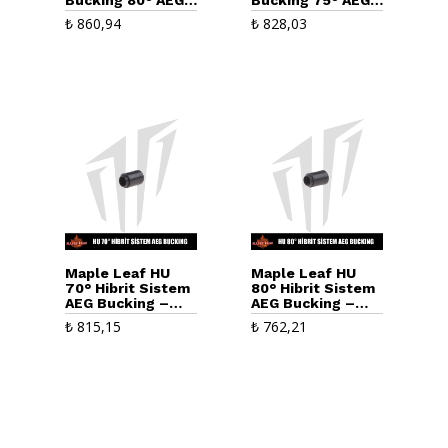
– Siyah
– Pembe
₺
860,94
₺
828,03
Maple Leaf HU
Maple Leaf HU
70° Hibrit Sistem
80° Hibrit Sistem
AEG Bucking –
AEG Bucking –
Siyah
Siyah
₺
815,15
₺
762,21