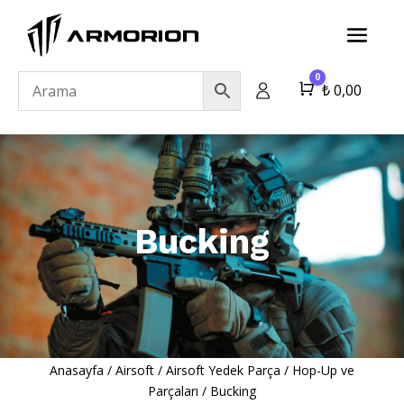
0
Cart
₺
0,00
Bucking
Anasayfa
/
Airsoft
/
Airsoft Yedek Parça
/
Hop-Up ve
Parçaları
/
Bucking