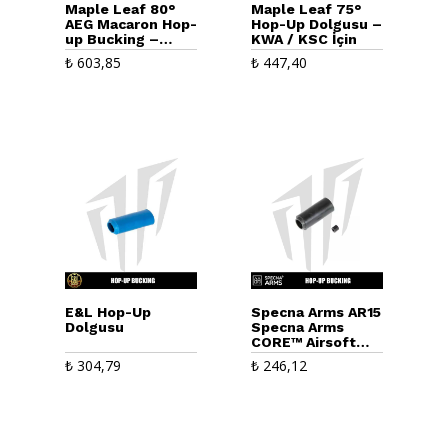
Maple Leaf 80°
Maple Leaf 75°
AEG Macaron Hop-
Hop-Up Dolgusu –
up Bucking –
KWA / KSC İçin
Siyah
₺
603,85
₺
447,40
E&L Hop-Up
Specna Arms AR15
Dolgusu
Specna Arms
CORE™ Airsoft
Tüfekleri için
₺
304,79
₺
246,12
Hop-Up Bucking