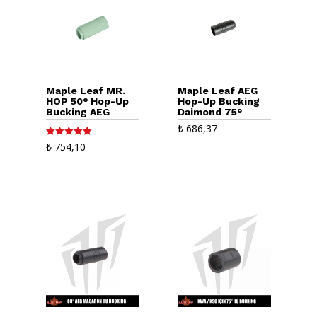
Maple Leaf MR.
Maple Leaf AEG
HOP 50° Hop-Up
Hop-Up Bucking
Bucking AEG
Daimond 75°
₺
686,37
5 üzerinden
₺
754,10
5.00
oy aldı