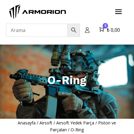
0
Cart
₺
0,00
O-Ring
Anasayfa
/
Airsoft
/
Airsoft Yedek Parça
/
Piston ve
Parçaları
/
O-Ring