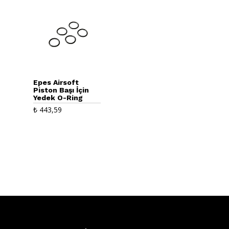
Epes Airsoft
Piston Başı İçin
Yedek O-Ring
₺
443,59