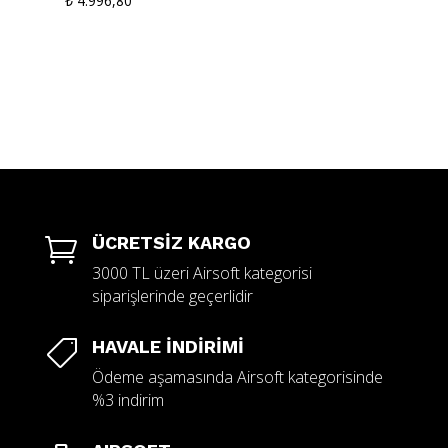
₺
4.996,80
Siyah
ÜCRETSİZ KARGO

3000 TL üzeri Airsoft kategorisi
siparişlerinde geçerlidir
HAVALE İNDİRİMİ

Ödeme aşamasında Airsoft kategorisinde
%3 indirim