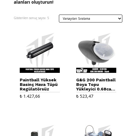
alanları oluşturun!
Gösterilen sonuç sayısı: 5
Paintball Yüksek
G&G 200 Paintball
Basinç Hava Tüpü
Boya Topu
Regülatörsüz
Yükleyici 0.68cal
– Siyah
₺
1.427,66
₺
523,47