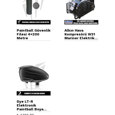
Paintball Güvenlik
Alkın Hava
Filesi 4×200
Kompresörü W31
Metre
Mariner Elektrikli
Yüksek Basınç
Kompresörü
Dye LT-R
Elektronik
Paintball Boya
Topu Yükleyici –