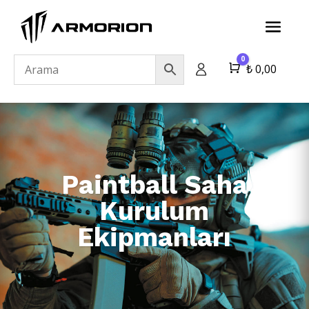
0
Cart
₺
0,00
Paintball Saha
Kurulum
Ekipmanları