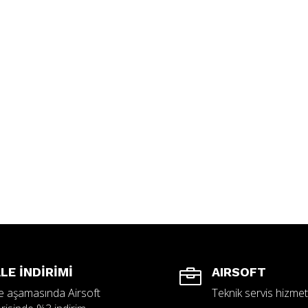
LE İNDİRİMİ
AIRSOFT

 aşamasında Airsoft
Teknik servis hizmet