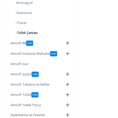
Kronograf
Susturucu
Tracer
Tüfek Çantası
Airsoft BB
YENİ
Airsoft Exclusive Markalar
YENİ
Airsoft Gaz
Airsoft Şarjör
YENİ
Airsoft Tabanca ve Kılıflar
Airsoft Tüfek
YENİ
Airsoft Yedek Parça
Aydınlatma ve Fenerler