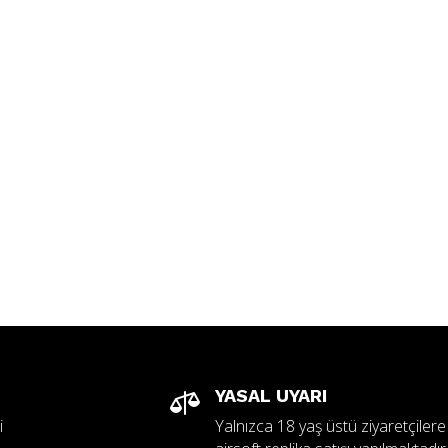
YASAL UYARI

i
Yalnızca 18 yaş üstü ziyaretçilere