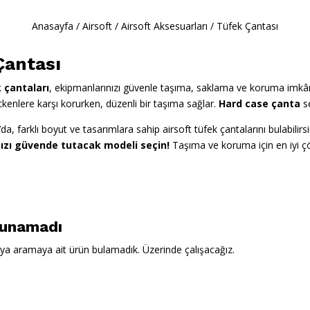
Anasayfa
/
Airsoft
/
Airsoft Aksesuarları
/
Tüfek Çantası
Çantası
 çantaları
, ekipmanlarınızı güvenle taşıma, saklama ve koruma imkân
etkenlere karşı korurken, düzenli bir taşıma sağlar.
Hard case çanta
se
, farklı boyut ve tasarımlara sahip airsoft tüfek çantalarını bulabilirsi
ızı güvende tutacak modeli seçin!
Taşıma ve koruma için en iyi ç
lunamadı
ya aramaya ait ürün bulamadık. Üzerinde çalışacağız.