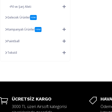
Pil ve Şarj Aleti
Gelecek Ürünler
YENİ
Kampanyalı Ürünler
YENİ
Paintball
Tekstil
ÜCRETSİZ KARGO
HAVA


3000 TL üzeri Airsoft kategorisi
Ödeme