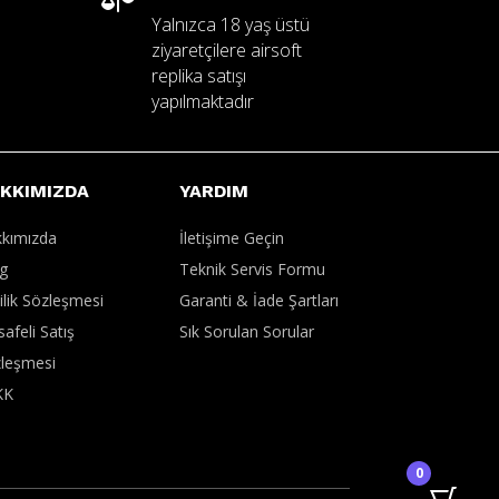
Yalnızca 18 yaş üstü
ziyaretçilere airsoft
replika satışı
yapılmaktadır
KKIMIZDA
YARDIM
kımızda
İletişime Geçin
g
Teknik Servis Formu
lilik Sözleşmesi
Garanti & İade Şartları
afeli Satış
Sık Sorulan Sorular
leşmesi
KK
0