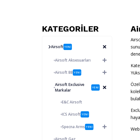
KATEGORİLER
Ai
Airs
sunu
Airsoft
YENİ
dene
Airsoft Aksesuarları
Kate
Airsoft BB
Yüks
YENİ
Özel
Airsoft Exclusive
YENİ
Markalar
kole
bulab
E&C Airsoft
Excl
ICS Airsoft
YENİ
haya
Specna Arms
YENİ
Web
Airsoft Gaz