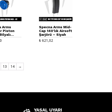
a Arms
Specna Arms Mid-
r Piston
Cap 140’lık Airsoft
Bilyalı
Şarjörü – Siyah
lı – V2
0
₺
621,02
13
14
→
YASAL UYARI
