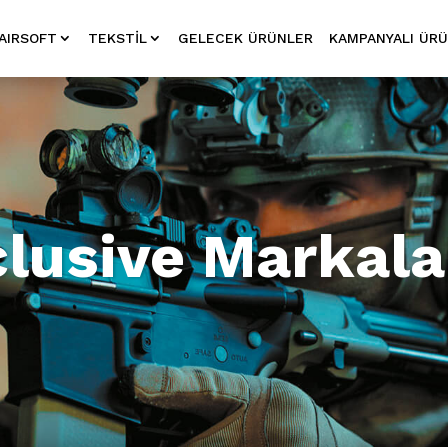
AIRSOFT
TEKSTIL
GELECEK ÜRÜNLER
KAMPANYALI ÜR
clusive Markala