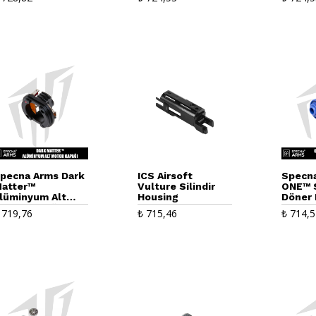
üfekleri İçin –
iyah
pecna Arms Dark
ICS Airsoft
Specn
atter™
Vulture Silindir
ONE™ S
lüminyum Alt
Housing
Döner
otor Kapağı –
Odası
719,76
₺
715,46
₺
714,5
iyah