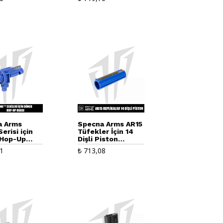
Turuncu
a Arms
Specna Arms AR15
erisi için
Tüfekler İçin 14
 Hop-Up
Dişli Piston
(CORE)
1
₺
713,08