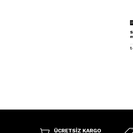
S
m
₺
ÜCRETSİZ KARGO
