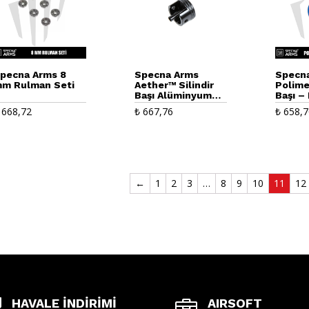
pecna Arms 8
Specna Arms
Specn
m Rulman Seti
Aether™ Silindir
Polime
Başı Alüminyum
Başı – 
Çift O-Ringli
Rulman
668,72
₺
667,76
₺
658,7
Sızdırmaz
←
1
2
3
…
8
9
10
11
12
HAVALE İNDİRİMİ
AIRSOFT

