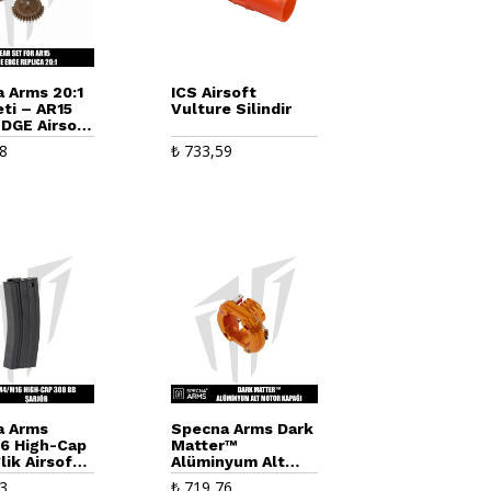
 Arms 20:1
ICS Airsoft
eti – AR15
Vulture Silindir
DGE Airsoft
için
8
₺
733,59
a Arms
Specna Arms Dark
6 High-Cap
Matter™
lik Airsoft
Alüminyum Alt
 – Siyah
Motor Kapağı –
3
₺
719,76