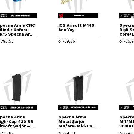
pecna Arms CNC
ICS Airsoft M140
Specna
ilindir Kafası –
Ana Yay
Dişli S
R15 Specna Arms
Core/E
dge™ Airsoft
Tüfeği 
786,53
₺
769,36
₺
766,9
üfekleri
pecna Arms
Specna Arms
Specn
igh-Cap 430 BB
Metal Şarjör
M4/M1
irsoft Şarjör –
M4/M16 Mid-Cap
300BB’
K-J Serisi Airsoft
120 BB – Siyah
Şarjör
728,82
₺
724,53
₺
724,5