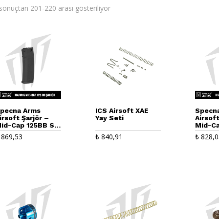
sonuçtan 201-220 arası gösteriliyor
pecna Arms
ICS Airsoft XAE
Specn
irsoft Şarjör –
Yay Seti
Airsoft
id-Cap 125BB S-
Mid-Ca
ag – Siyah
X Seris
869,53
₺
840,91
₺
828,0
Tüfekl