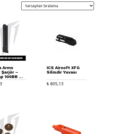
a Arms
ICS Airsoft XFG
 Şarjör –
Silindir Yuvası
p 100BB –
i Airsoft
3
₺
805,13
er – Siyah