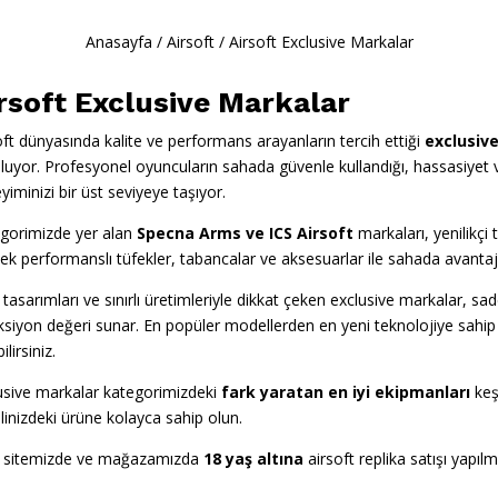
Anasayfa
/
Airsoft
/
Airsoft Exclusive Markalar
rsoft Exclusive Markalar
oft dünyasında kalite ve performans arayanların tercih ettiği
exclusiv
luyor. Profesyonel oyuncuların sahada güvenle kullandığı, hassasiyet ve
yiminizi bir üst seviyeye taşıyor.
gorimizde yer alan
Specna Arms
ve
ICS Airsoft
markaları, yenilikçi t
ek performanslı tüfekler, tabancalar ve aksesuarlar ile sahada avantaj 
 tasarımları ve sınırlı üretimleriyle dikkat çeken exclusive markalar,
ksiyon değeri sunar. En popüler modellerden en yeni teknolojiye sahip
ilirsiniz.
usive markalar kategorimizdeki
fark yaratan en iyi ekipmanları
keş
linizdeki ürüne kolayca sahip olun.
 sitemizde ve mağazamızda
18 yaş altına
airsoft replika satışı yapıl