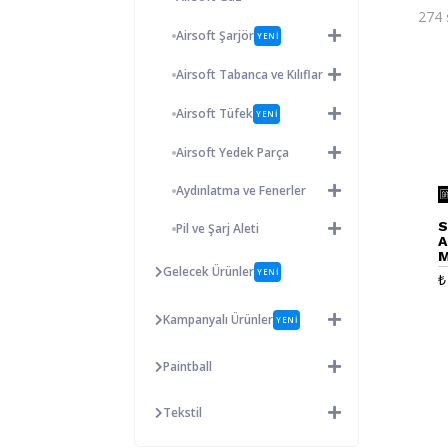
274 
Airsoft Şarjör
YENİ
Airsoft Tabanca ve Kılıflar
Airsoft Tüfek
YENİ
Airsoft Yedek Parça
Aydınlatma ve Fenerler
S
Pil ve Şarj Aleti
A
M
Gelecek Ürünler
M
YENİ
₺
Kampanyalı Ürünler
YENİ
Paintball
Tekstil