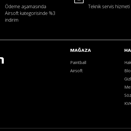
Ödeme aşamasında
Teknik servis hizmeti
Airsoft kategorisinde %3
indirim
MAĞAZA
HA
Paintball
Hak
Airsoft
Blo
Giz
Mes
Söz
KV